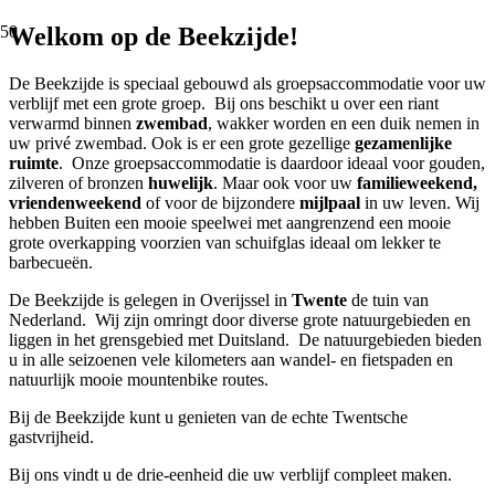
Welkom op de Beekzijde!
De Beekzijde is speciaal gebouwd als groepsaccommodatie voor uw
verblijf met een grote groep. Bij ons beschikt u over een riant
verwarmd binnen
zwembad
, wakker worden en een duik nemen in
uw privé zwembad. Ook is er een grote gezellige
gezamenlijke
ruimte
. Onze groepsaccommodatie is daardoor ideaal voor gouden,
zilveren of bronzen
huwelijk
. Maar ook voor uw
familieweekend,
vriendenweekend
of voor de bijzondere
mijlpaal
in uw leven. Wij
hebben Buiten een mooie speelwei met aangrenzend een mooie
grote overkapping voorzien van schuifglas ideaal om lekker te
barbecueën.
De Beekzijde is gelegen in Overijssel in
Twente
de tuin van
Nederland.
Wij zijn omringt door diverse grote natuurgebieden en
liggen in het grensgebied met Duitsland. De natuurgebieden bieden
u in alle seizoenen vele kilometers aan wandel- en fietspaden en
natuurlijk mooie mountenbike routes.
Bij de Beekzijde kunt u genieten van de echte Twentsche
gastvrijheid.
Bij ons vindt u de drie-eenheid die uw verblijf compleet maken.