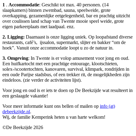
1
.
Accommodatie
:
Geschikt tot max. 40 personen. (14
slaapkamers) binnen zwembad, sauna, speelweide, grote
overkapping, gezamenlijke eetgelegenheid, bar en prachtig uitzicht
over coulissen land schap van Twente mooie speel weide, grote
eigen parkeerplaats met laadpaal. enz.
2. Ligging:
Daarnaast is onze ligging uniek. Op loopafstand diverse
restaurants, café’s, ijssalon, supermarkt, slijter en bakker “om de
hoek”. Vanuit onze accommodatie loopt u zo de natuur in.
3. Omgeving
: In Twente is er volop amusement voor jong en oud.
Een huifkartocht met een prachtige entourage, klootschieten,
solex-/scootertochten, kanovaren, survival, klimpark, rondrijden in
een oude Parijse stadsbus, of een trekker rit, de mogelijkheden zijn
eindeloos. (zie verder de activiteiten lijst).
Voor jong en oud is er iets te doen op De Beekzijde wat resulteert in
een geslaagde vakantie!
Voor meer informatie kunt ons bellen of mailen op
info (at)
debeekzijde.nl
.
Wij, de familie Kemperink heten u van harte welkom!
©De Beekzijde 2026